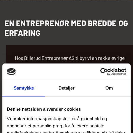
EN ENTREPRENØR MED BREDDE OG
ERFARING
Hos Billerud Entreprenør AS tilbyr vi en rekke øvrige
tjenester som dekker et bredt spekter av behov innen
bygg og anlegg. Med vår lange erfaring og
omfattende maskinpark, kan vi tilpasse våre
Samtykke
Detaljer
Om
tjenester for å møte dine spesifikke krav og sikre
best mulig resultat for ditt prosjekt. Utforsk våre
øvrige tjenester og finn ut hvordan vi kan være din
Denne nettsiden anvender cookies
pålitelige partner for alle dine entreprenørbehov.
Vi bruker informasjonskapsler for å gi innhold og
annonser et personlig preg, for å levere sosiale
mediefunksjoner og for å analysere trafikken vår. Vi deler