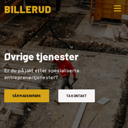
BILLERUD
Øvrige tjenester
Er du på jakt etter spesialiserte
entreprenørtjenester?
VÅR MASKINPARK
TA KONTAKT