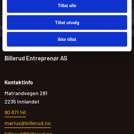
Tillat alle
KONTAKT OSS
Tillat utvalg
Ikke tillat
Billerud Entreprenør AS
Kontaktinfo
Matrandvegen 281
2235 Innlandet
90 671 141
marius@billerud.no
billerud@billerud.no